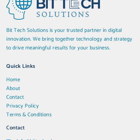
Bit Tech Solutions is your trusted partner in digital
innovation. We bring together technology and strategy
to drive meaningful results for your business.
Quick Links
Home
About
Contact
Privacy Policy
Terms & Conditions
Contact