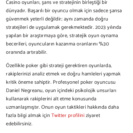
Casino oyunları, şans ve stratejinin birleştiği bir
dünyadır. Başarılı bir oyuncu olmak için sadece şansa
güvenmek yeterli değildir; aynı zamanda doğru
stratejileri de uygulamak gerekmektedir. 2023 yılında
yapılan bir araştırmaya göre, stratejik oyun oynama
becerileri, oyuncuların kazanma oranlarını %30
oranında artırabilir.
Özellikle poker gibi strateji gerektiren oyunlarda,
rakiplerinizi analiz etmek ve doğru hamleleri yapmak
kritik öneme sahiptir. Profesyonel poker oyuncusu
Daniel Negreanu, oyun içindeki psikolojik unsurları
kullanarak rakiplerini alt etme konusunda
uzmanlaşmıştır. Onun oyun taktikleri hakkında daha
fazla bilgi almak için
Twitter profilini
ziyaret
edebilirsiniz.