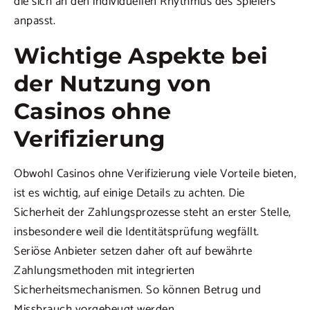
die sich an den individuellen Rhythmus des Spielers
anpasst.
Wichtige Aspekte bei
der Nutzung von
Casinos ohne
Verifizierung
Obwohl Casinos ohne Verifizierung viele Vorteile bieten,
ist es wichtig, auf einige Details zu achten. Die
Sicherheit der Zahlungsprozesse steht an erster Stelle,
insbesondere weil die Identitätsprüfung wegfällt.
Seriöse Anbieter setzen daher oft auf bewährte
Zahlungsmethoden mit integrierten
Sicherheitsmechanismen. So können Betrug und
Missbrauch vorgebeugt werden.