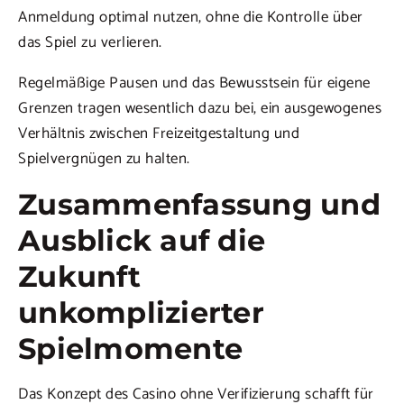
Anmeldung optimal nutzen, ohne die Kontrolle über
das Spiel zu verlieren.
Regelmäßige Pausen und das Bewusstsein für eigene
Grenzen tragen wesentlich dazu bei, ein ausgewogenes
Verhältnis zwischen Freizeitgestaltung und
Spielvergnügen zu halten.
Zusammenfassung und
Ausblick auf die
Zukunft
unkomplizierter
Spielmomente
Das Konzept des Casino ohne Verifizierung schafft für