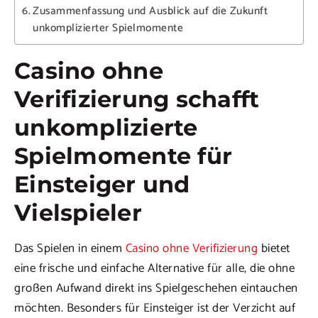
Zusammenfassung und Ausblick auf die Zukunft
unkomplizierter Spielmomente
Casino ohne
Verifizierung schafft
unkomplizierte
Spielmomente für
Einsteiger und
Vielspieler
Das Spielen in einem
Casino ohne Verifizierung
bietet
eine frische und einfache Alternative für alle, die ohne
großen Aufwand direkt ins Spielgeschehen eintauchen
möchten. Besonders für Einsteiger ist der Verzicht auf