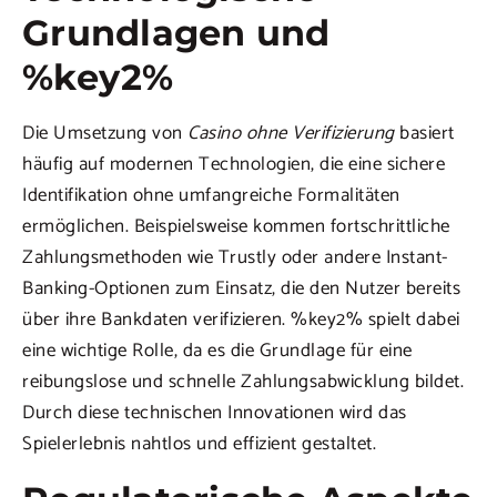
Grundlagen und
%key2%
Die Umsetzung von
Casino ohne Verifizierung
basiert
häufig auf modernen Technologien, die eine sichere
Identifikation ohne umfangreiche Formalitäten
ermöglichen. Beispielsweise kommen fortschrittliche
Zahlungsmethoden wie Trustly oder andere Instant-
Banking-Optionen zum Einsatz, die den Nutzer bereits
über ihre Bankdaten verifizieren. %key2% spielt dabei
eine wichtige Rolle, da es die Grundlage für eine
reibungslose und schnelle Zahlungsabwicklung bildet.
Durch diese technischen Innovationen wird das
Spielerlebnis nahtlos und effizient gestaltet.