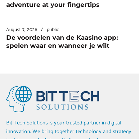
adventure at your fingertips
August 7, 2026
public
De voordelen van de Kaasino app:
spelen waar en wanneer je wilt
Bit Tech Solutions is your trusted partner in digital
innovation. We bring together technology and strategy