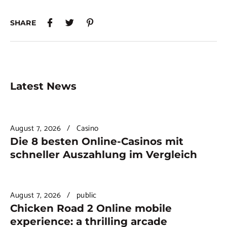
SHARE
Latest News
August 7, 2026
Casino
Die 8 besten Online-Casinos mit
schneller Auszahlung im Vergleich
August 7, 2026
public
Chicken Road 2 Online mobile
experience: a thrilling arcade