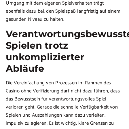
Umgang mit dem eigenen Spielverhalten trägt
ebenfalls dazu bei, den Spielspaß langfristig auf einem
gesunden Niveau zu halten.
Verantwortungsbewusst
Spielen trotz
unkomplizierter
Abläufe
Die Vereinfachung von Prozessen im Rahmen des
Casino ohne Verifizierung darf nicht dazu führen, dass
das Bewusstsein für verantwortungsvolles Spiel
verloren geht. Gerade die schnelle Verfügbarkeit von
Spielen und Auszahlungen kann dazu verleiten,
impulsiv zu agieren. Es ist wichtig, klare Grenzen zu