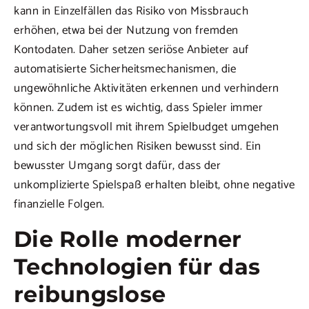
kann in Einzelfällen das Risiko von Missbrauch
erhöhen, etwa bei der Nutzung von fremden
Kontodaten. Daher setzen seriöse Anbieter auf
automatisierte Sicherheitsmechanismen, die
ungewöhnliche Aktivitäten erkennen und verhindern
können. Zudem ist es wichtig, dass Spieler immer
verantwortungsvoll mit ihrem Spielbudget umgehen
und sich der möglichen Risiken bewusst sind. Ein
bewusster Umgang sorgt dafür, dass der
unkomplizierte Spielspaß erhalten bleibt, ohne negative
finanzielle Folgen.
Die Rolle moderner
Technologien für das
reibungslose