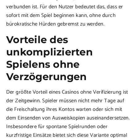
verbunden ist. Für den Nutzer bedeutet das, dass er
sofort mit dem Spiel beginnen kann, ohne durch
bürokratische Hürden gebremst zu werden.
Vorteile des
unkomplizierten
Spielens ohne
Verzögerungen
Der größte Vorteil eines Casinos ohne Verifizierung ist
der Zeitgewinn. Spieler müssen nicht mehr Tage auf
die Freischaltung ihres Kontos warten oder sich mit
dem Einsenden von Ausweiskopien auseinandersetzen.
Insbesondere für spontane Spielrunden oder
kurzfristige Einsätze bietet sich diese Variante optimal