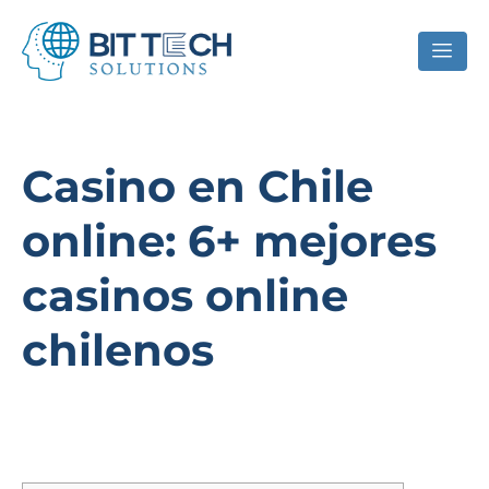
Casino en Chile
online: 6+ mejores
casinos online
chilenos