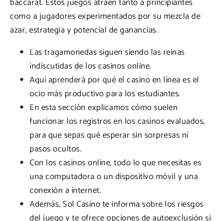
baccarat. Estos juegos atraen tanto a principiantes
como a jugadores experimentados por su mezcla de
azar, estrategia y potencial de ganancias.
Las tragamonedas siguen siendo las reinas
indiscutidas de los casinos online.
Aquí aprenderá por qué el casino en línea es el
ocio más productivo para los estudiantes.
En esta sección explicamos cómo suelen
funcionar los registros en los casinos evaluados,
para que sepas qué esperar sin sorpresas ni
pasos ocultos.
Con los casinos online, todo lo que necesitas es
una computadora o un dispositivo móvil y una
conexión a internet.
Además, Sol Casino te informa sobre los riesgos
del juego y te ofrece opciones de autoexclusión si