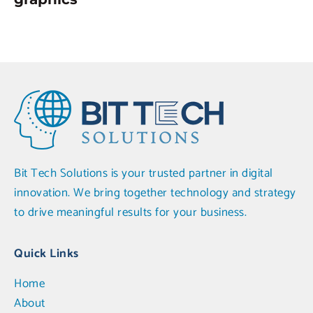
Bit Tech Solutions is your trusted partner in digital
innovation. We bring together technology and strategy
to drive meaningful results for your business.
Quick Links
Home
About