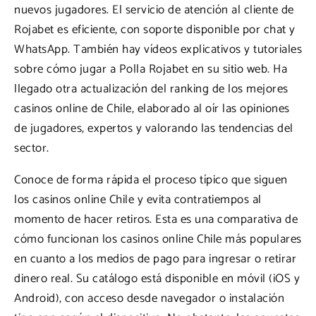
nuevos jugadores. El servicio de atención al cliente de
Rojabet es eficiente, con soporte disponible por chat y
WhatsApp. También hay vídeos explicativos y tutoriales
sobre cómo jugar a Polla Rojabet en su sitio web. Ha
llegado otra actualización del ranking de los mejores
casinos online de Chile, elaborado al oír las opiniones
de jugadores, expertos y valorando las tendencias del
sector.
Conoce de forma rápida el proceso típico que siguen
los casinos online Chile y evita contratiempos al
momento de hacer retiros. Esta es una comparativa de
cómo funcionan los casinos online Chile más populares
en cuanto a los medios de pago para ingresar o retirar
dinero real. Su catálogo está disponible en móvil (iOS y
Android), con acceso desde navegador o instalación