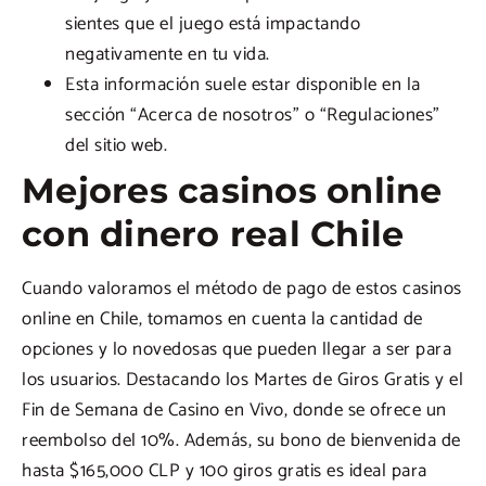
sientes que el juego está impactando
negativamente en tu vida.
Esta información suele estar disponible en la
sección “Acerca de nosotros” o “Regulaciones”
del sitio web.
Mejores casinos online
con dinero real Chile
Cuando valoramos el método de pago de estos casinos
online en Chile, tomamos en cuenta la cantidad de
opciones y lo novedosas que pueden llegar a ser para
los usuarios. Destacando los Martes de Giros Gratis y el
Fin de Semana de Casino en Vivo, donde se ofrece un
reembolso del 10%. Además, su bono de bienvenida de
hasta $165,000 CLP y 100 giros gratis es ideal para