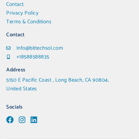
Contact
Privacy Policy
Terms & Conditions
Contact
Info@bittechsol.com
+18588588835
Address
5150 E Pacific Coast , Long Beach, CA 90804,
United States
Socials