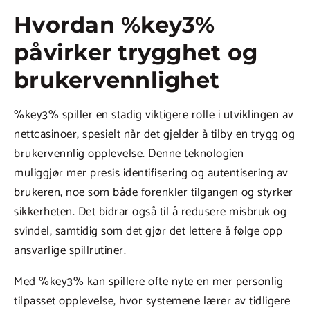
Hvordan %key3%
påvirker trygghet og
brukervennlighet
%key3% spiller en stadig viktigere rolle i utviklingen av
nettcasinoer, spesielt når det gjelder å tilby en trygg og
brukervennlig opplevelse. Denne teknologien
muliggjør mer presis identifisering og autentisering av
brukeren, noe som både forenkler tilgangen og styrker
sikkerheten. Det bidrar også til å redusere misbruk og
svindel, samtidig som det gjør det lettere å følge opp
ansvarlige spillrutiner.
Med %key3% kan spillere ofte nyte en mer personlig
tilpasset opplevelse, hvor systemene lærer av tidligere