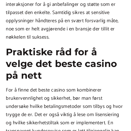
interaksjoner for å gi anbefalinger og støtte som er
tilpasset den enkelte. Samtidig sikres at sensitive
opplysninger håndteres på en svært forsvarlig måte,
noe som er helt avgjørende i en bransje der tillit er
nøkkelen til suksess.
Praktiske råd for å
velge det beste casino
på nett
For å finne det beste casino som kombinerer
brukervennlighet og sikkerhet, bør man først
undersøke hvilke betalingsmetoder som tilbys og hvor
trygge de er. Det er også viktig å lese om lisensiering
og hvilke sikkerhetstiltak som er implementert. En