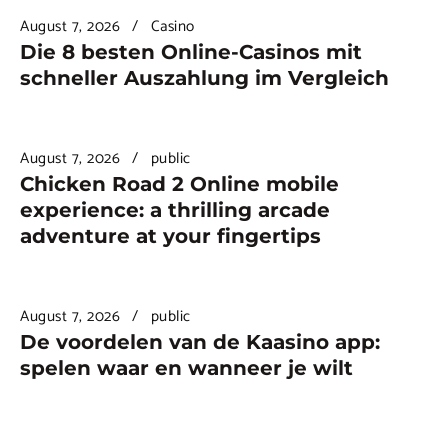
August 7, 2026
Casino
Die 8 besten Online-Casinos mit
schneller Auszahlung im Vergleich
August 7, 2026
public
Chicken Road 2 Online mobile
experience: a thrilling arcade
adventure at your fingertips
August 7, 2026
public
De voordelen van de Kaasino app:
spelen waar en wanneer je wilt