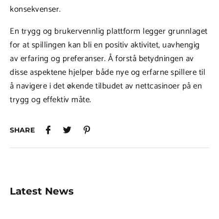
konsekvenser.
En trygg og brukervennlig plattform legger grunnlaget
for at spillingen kan bli en positiv aktivitet, uavhengig
av erfaring og preferanser. Å forstå betydningen av
disse aspektene hjelper både nye og erfarne spillere til
å navigere i det økende tilbudet av nettcasinoer på en
trygg og effektiv måte.
SHARE
Latest News