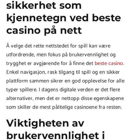
sikkerhet som
kjennetegn ved beste
casino på nett
Å velge det rette nettstedet for spill kan være
utfordrende, men fokus på brukervennlighet og
trygghet er avgjørende for å finne det
beste casino
.
Enkel navigasjon, rask tilgang til spill og en sikker
plattform sammen sikrer en god opplevelse for alle
typer spillere. I dagens digitale verden er det flere
alternativer, men det er nettopp disse egenskapene
som skiller de mest pålitelige casinoene fra resten.
Viktigheten av
brukervennlighet i