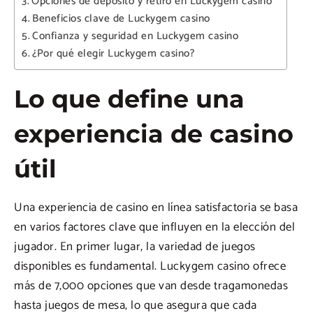
Opciones de depósito y retiro en Luckygem casino
Beneficios clave de Luckygem casino
Confianza y seguridad en Luckygem casino
¿Por qué elegir Luckygem casino?
Lo que define una
experiencia de casino
útil
Una experiencia de casino en línea satisfactoria se basa
en varios factores clave que influyen en la elección del
jugador. En primer lugar, la variedad de juegos
disponibles es fundamental. Luckygem casino ofrece
más de 7,000 opciones que van desde tragamonedas
hasta juegos de mesa, lo que asegura que cada