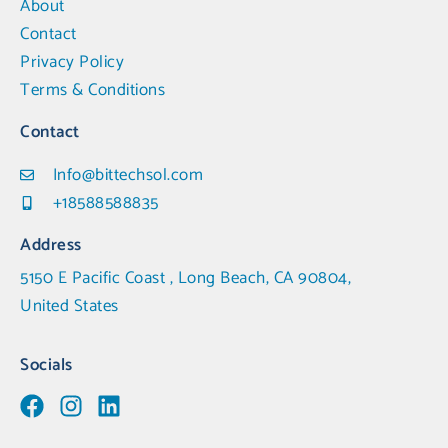
About
Contact
Privacy Policy
Terms & Conditions
Contact
Info@bittechsol.com
+18588588835
Address
5150 E Pacific Coast , Long Beach, CA 90804,
United States
Socials