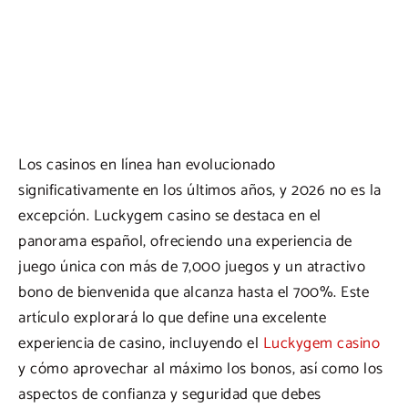
Los casinos en línea han evolucionado
significativamente en los últimos años, y 2026 no es la
excepción. Luckygem casino se destaca en el
panorama español, ofreciendo una experiencia de
juego única con más de 7,000 juegos y un atractivo
bono de bienvenida que alcanza hasta el 700%. Este
artículo explorará lo que define una excelente
experiencia de casino, incluyendo el
Luckygem casino
y cómo aprovechar al máximo los bonos, así como los
aspectos de confianza y seguridad que debes