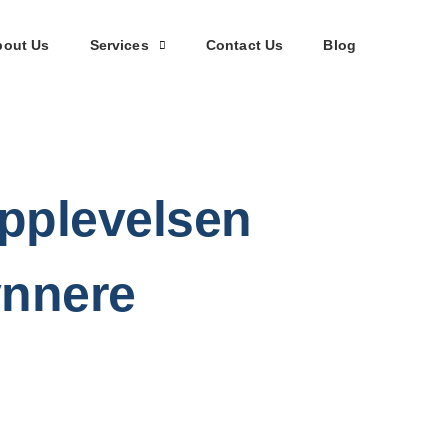
bout Us
Services
Contact Us
Blog
opplevelsen
ynnere