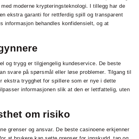
med moderne krypteringsteknologi. I tillegg har de
n ekstra garanti for rettferdig spill og transparent
es informasjon behandles konfidensielt, og at
egynnere
kel og trygg er tilgjengelig kundeservice. De beste
an svare på spørsmål eller løse problemer. Tilgang til
ir ekstra trygghet for spillere som er nye i dette
lpasser informasjonen slik at den er lettfattelig, uten
sthet om risiko
egne grenser og ansvar. De beste casinoene erkjenner
e for at brukere kan sette grenser for innskudd, tap og