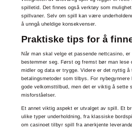
spilletid. Det finnes også verktøy som mulighet 
spillvaner. Selv om spill kan være underholden
å unngå uheldige konsekvenser.
Praktiske tips for å fin
Når man skal velge et passende nettcasino, er d
bestemmer seg. Først og fremst bør man lese om
midler og data er trygge. Videre er det nyttig å
betalingsmetoder som tilbys. For nybegynnere 
gode velkomsttilbud, men det er viktig å sette s
misforståelser.
Et annet viktig aspekt er utvalget av spill. Et br
ulike typer underholdning, fra klassiske bordspi
om casinoet tilbyr spill fra anerkjente leverandø