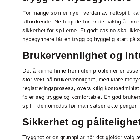
For mange som er nye i verden av nettspill, kan
utfordrende. Nettopp derfor er det viktig å finn
sikkerhet for spillerne. Et godt casino skal ikk
nybegynnere får en trygg og hyggelig start på si
Brukervennlighet og int
Det å kunne finne frem uten problemer er esse
stor vekt på brukervennlighet, med klare menyer
registreringsprosess, oversiktlig kontoadministra
føler seg trygge og komfortable. En god bruker
spill i demomodus før man satser ekte penger.
Sikkerhet og pålitelighe
Trygghet er en grunnpilar når det gjelder valg 