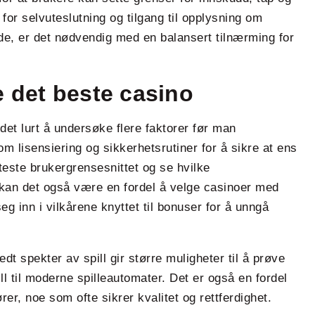
for selvuteslutning og tilgang til opplysning om
de, er det nødvendig med en balansert tilnærming for
ne det beste casino
et lurt å undersøke flere faktorer før man
 lisensiering og sikkerhetsrutiner for å sikre at ens
 teste brukergrensesnittet og se hvilke
kan det også være en fordel å velge casinoer med
eg inn i vilkårene knyttet til bonuser for å unngå
edt spekter av spill gir større muligheter til å prøve
ll til moderne spilleautomater. Det er også en fordel
rer, noe som ofte sikrer kvalitet og rettferdighet.