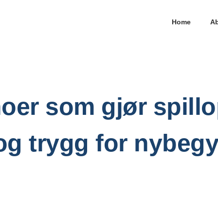
Home
A
oer som gjør spill
og trygg for nybeg