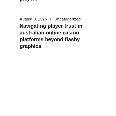
August 3, 2026
Uncategorized
Navigating player trust in
australian online casino
platforms beyond flashy
graphics