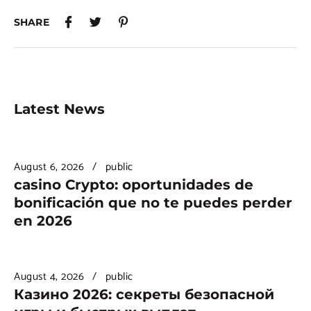
SHARE
Latest News
August 6, 2026
public
casino Crypto: oportunidades de
bonificación que no te puedes perder
en 2026
August 4, 2026
public
Казино 2026: секреты безопасной