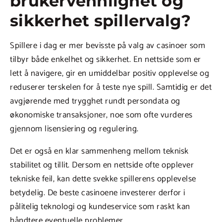
brukervennlighet og
sikkerhet spillervalg?
Spillere i dag er mer bevisste på valg av casinoer som
tilbyr både enkelhet og sikkerhet. En nettside som er
lett å navigere, gir en umiddelbar positiv opplevelse og
reduserer terskelen for å teste nye spill. Samtidig er det
avgjørende med trygghet rundt persondata og
økonomiske transaksjoner, noe som ofte vurderes
gjennom lisensiering og regulering.
Det er også en klar sammenheng mellom teknisk
stabilitet og tillit. Dersom en nettside ofte opplever
tekniske feil, kan dette svekke spillerens opplevelse
betydelig. De beste casinoene investerer derfor i
pålitelig teknologi og kundeservice som raskt kan
håndtere eventuelle problemer.