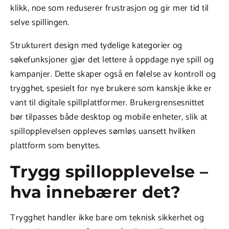
klikk, noe som reduserer frustrasjon og gir mer tid til
selve spillingen.
Strukturert design med tydelige kategorier og
søkefunksjoner gjør det lettere å oppdage nye spill og
kampanjer. Dette skaper også en følelse av kontroll og
trygghet, spesielt for nye brukere som kanskje ikke er
vant til digitale spillplattformer. Brukergrensesnittet
bør tilpasses både desktop og mobile enheter, slik at
spillopplevelsen oppleves sømløs uansett hvilken
plattform som benyttes.
Trygg spillopplevelse –
hva innebærer det?
Trygghet handler ikke bare om teknisk sikkerhet og