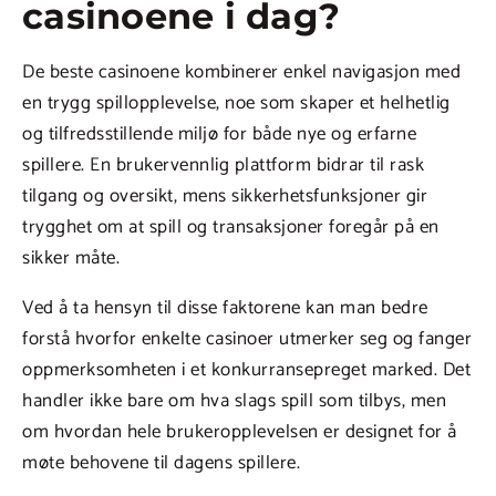
casinoene i dag?
De beste casinoene kombinerer enkel navigasjon med
en trygg spillopplevelse, noe som skaper et helhetlig
og tilfredsstillende miljø for både nye og erfarne
spillere. En brukervennlig plattform bidrar til rask
tilgang og oversikt, mens sikkerhetsfunksjoner gir
trygghet om at spill og transaksjoner foregår på en
sikker måte.
Ved å ta hensyn til disse faktorene kan man bedre
forstå hvorfor enkelte casinoer utmerker seg og fanger
oppmerksomheten i et konkurransepreget marked. Det
handler ikke bare om hva slags spill som tilbys, men
om hvordan hele brukeropplevelsen er designet for å
møte behovene til dagens spillere.