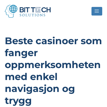
Beste casinoer som
fanger
oppmerksomheten
med enkel
navigasjon og
trygg