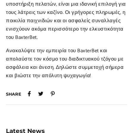
υποστήριξη πελατών, είναι μια ιδανική επιλογή για
τους λάτρεις των καζίνο. Οι γρήγορες πληρωμές, η
ποικιλία παιχνιδιών και οι ασφαλείς συναλλαγές
ενισχύουν ακόμα περισσότερο την ελκυστικότητα
του BaxterBet.
Ανακαλύψτε την εμπειρία του BaxterBet και
απολαύστε τον κόσμο του διαδικτυακού τζόγου με
ασφάλεια και άνεση. Δηλώστε συμμετοχή σήμερα
και βιώστε την απόλυτη ψυχαγωγία!
SHARE
Latest News