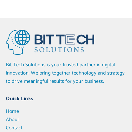
Bit Tech Solutions is your trusted partner in digital
innovation. We bring together technology and strategy
to drive meaningful results for your business.
Quick Links
Home
About
Contact