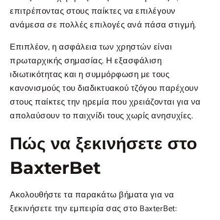
επιτρέποντας στους παίκτες να επιλέγουν
ανάμεσα σε πολλές επιλογές ανά πάσα στιγμή.
Επιπλέον, η ασφάλεια των χρηστών είναι
πρωταρχικής σημασίας. Η εξασφάλιση
ιδιωτικότητας και η συμμόρφωση με τους
κανονισμούς του διαδικτυακού τζόγου παρέχουν
στους παίκτες την ηρεμία που χρειάζονται για να
απολαύσουν το παιχνίδι τους χωρίς ανησυχίες.
Πώς να ξεκινήσετε στο
BaxterBet
Ακολουθήστε τα παρακάτω βήματα για να
ξεκινήσετε την εμπειρία σας στο BaxterBet: