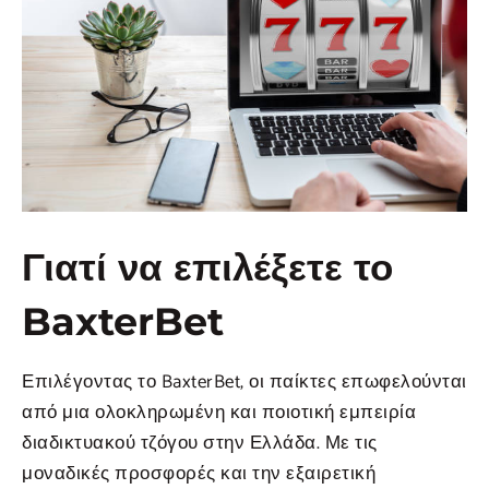
Γιατί να επιλέξετε το
BaxterBet
Επιλέγοντας το BaxterBet, οι παίκτες επωφελούνται
από μια ολοκληρωμένη και ποιοτική εμπειρία
διαδικτυακού τζόγου στην Ελλάδα. Με τις
μοναδικές προσφορές και την εξαιρετική