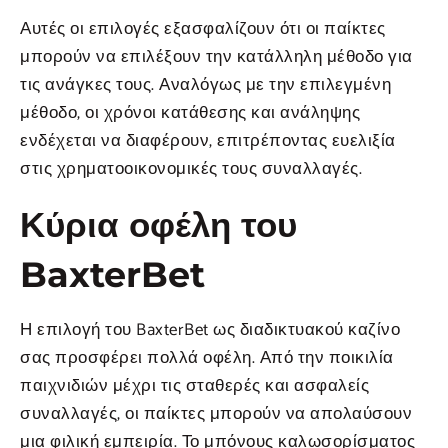
Αυτές οι επιλογές εξασφαλίζουν ότι οι παίκτες
μπορούν να επιλέξουν την κατάλληλη μέθοδο για
τις ανάγκες τους. Αναλόγως με την επιλεγμένη
μέθοδο, οι χρόνοι κατάθεσης και ανάληψης
ενδέχεται να διαφέρουν, επιτρέποντας ευελιξία
στις χρηματοοικονομικές τους συναλλαγές.
Κύρια οφέλη του
BaxterBet
Η επιλογή του BaxterBet ως διαδικτυακού καζίνο
σας προσφέρει πολλά οφέλη. Από την ποικιλία
παιχνιδιών μέχρι τις σταθερές και ασφαλείς
συναλλαγές, οι παίκτες μπορούν να απολαύσουν
μια φιλική εμπειρία. Το μπόνους καλωσορίσματος