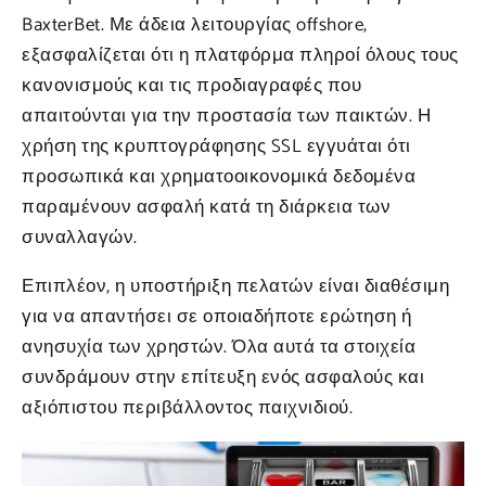
BaxterBet. Με άδεια λειτουργίας offshore,
εξασφαλίζεται ότι η πλατφόρμα πληροί όλους τους
κανονισμούς και τις προδιαγραφές που
απαιτούνται για την προστασία των παικτών. Η
χρήση της κρυπτογράφησης SSL εγγυάται ότι
προσωπικά και χρηματοοικονομικά δεδομένα
παραμένουν ασφαλή κατά τη διάρκεια των
συναλλαγών.
Επιπλέον, η υποστήριξη πελατών είναι διαθέσιμη
για να απαντήσει σε οποιαδήποτε ερώτηση ή
ανησυχία των χρηστών. Όλα αυτά τα στοιχεία
συνδράμουν στην επίτευξη ενός ασφαλούς και
αξιόπιστου περιβάλλοντος παιχνιδιού.