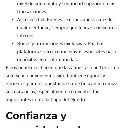
nivel de anonimato y seguridad superior en las
transacciones.
Accesibilidad: Puedes realizar apuestas desde
cualquier lugar, siempre que tengas conexión a
Internet.
Bonos y promociones exclusivas: Muchas
plataformas ofrecen incentivos especiales para
depósitos en criptomonedas.
Estos beneficios hacen que las apuestas con USDT no
solo sean convenientes, sino también seguras y
eficientes para los apostadores que buscan maximizar
sus ganancias, especialmente en eventos tan
importantes como la Copa del Mundo.
Confianza y