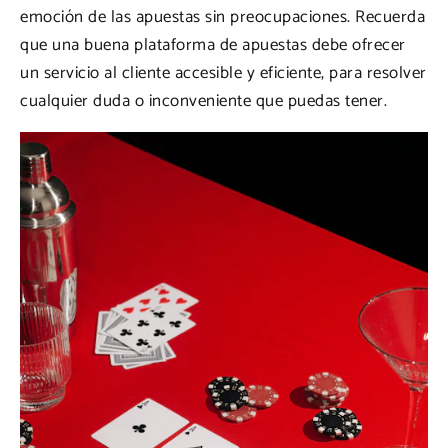
emoción de las apuestas sin preocupaciones. Recuerda
que una buena plataforma de apuestas debe ofrecer
un servicio al cliente accesible y eficiente, para resolver
cualquier duda o inconveniente que puedas tener.