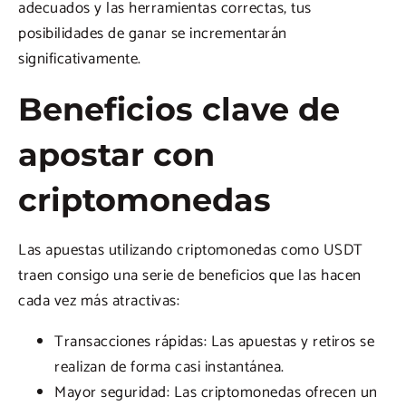
adecuados y las herramientas correctas, tus
posibilidades de ganar se incrementarán
significativamente.
Beneficios clave de
apostar con
criptomonedas
Las apuestas utilizando criptomonedas como USDT
traen consigo una serie de beneficios que las hacen
cada vez más atractivas:
Transacciones rápidas: Las apuestas y retiros se
realizan de forma casi instantánea.
Mayor seguridad: Las criptomonedas ofrecen un