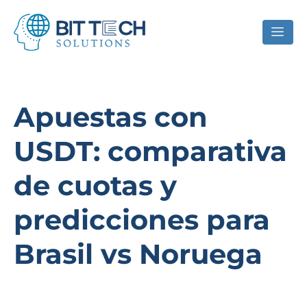
Apuestas con
USDT: comparativa
de cuotas y
predicciones para
Brasil vs Noruega